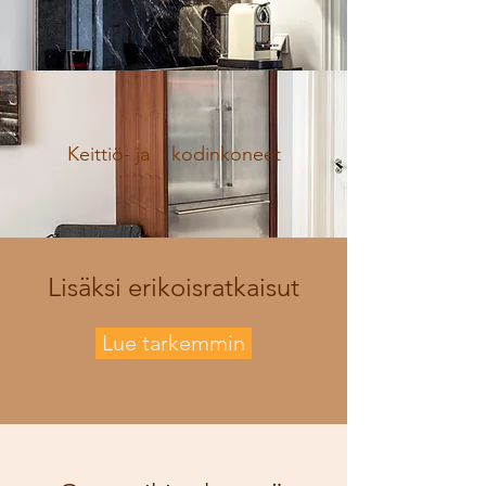
Keittiö- ja kodinkoneet
Lisäksi erikoisratkaisut
Lue tarkemmin