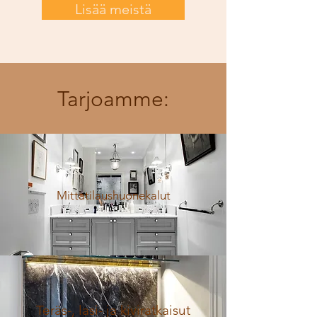
Lisää meistä
Tarjoamme:
Mittatilaushuonekalut
Teräs-, lasi- ja kiviratkaisut