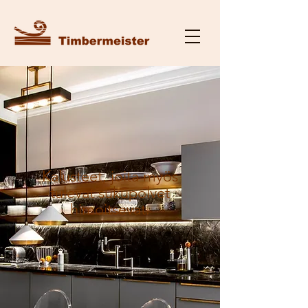
Kalusteet, joita myös
tulevat sukupolvet
himoitsevat.