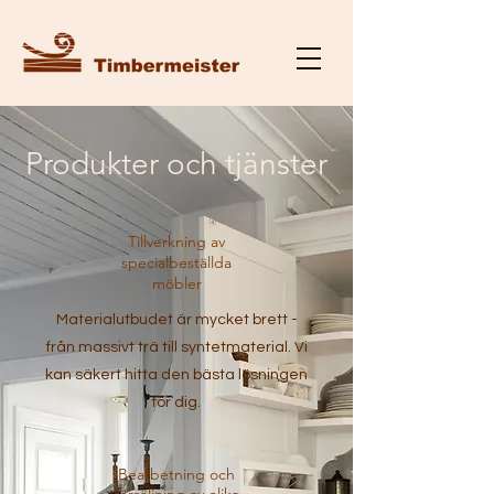
Produkter och tjänster
Tillverkning av
specialbeställda
möbler
Materialutbudet är mycket brett -
från massivt trä till syntetmaterial. Vi
kan säkert hitta den bästa lösningen
för dig.
Bearbetning och