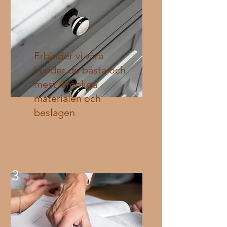
Erbjuder vi våra
kunder de bästa och
mest lämpliga
materialen och
beslagen
3