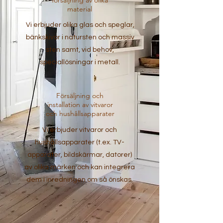
försäljning av olika
material
Vi erbjuder olika glas och speglar,
bänkskivor i natursten och massiv
sten samt, vid behov,
speciallösningar i metall.
Försäljning och
installation av vitvaror
och hushållsapparater
Vi erbjuder vitvaror och
hushållsapparater (t.ex. TV-
apparater, bildskärmar, datorer)
av olika märken och kan integrera
dem i inredningen om så önskas.