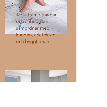
Tar vi fram ritningar
och anbud samt
samordnar med
kunden, arkitekten
och byggfirman
4