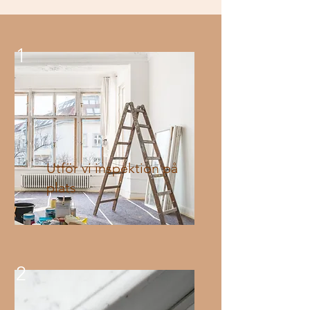
1
Utför vi inspektion på
plats
2