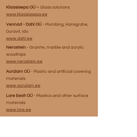
Klaasisepa OÜ –
Glass solutions
www.klaasissepa.ee
Vennad - Dahl OÜ
- Plumbing, Hansgrohe,
Duravit, Ido
www.dahl.ee
Nerostein
- Granite, marble and acrylic
woodtops
www.nerostein.ee
Acrülam OÜ
- Plastic and artificial covering
materials
www.acrulam.ee
Lore Eesti OÜ
- Plastics and other surface
materials
www.lore.ee
Nevotex -
Leather and fabric
www.nevotextooted.ee/