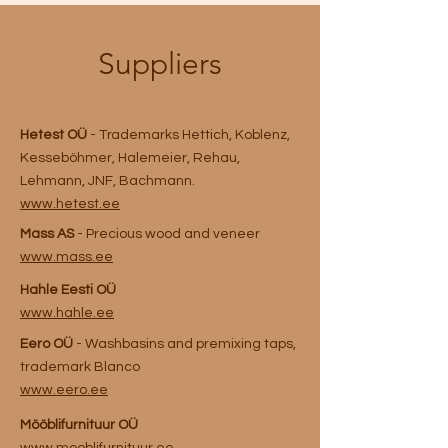
Suppliers
Hetest OÜ
- Trademarks Hettich, Koblenz,
Kesseböhmer, Halemeier, Rehau,
Lehmann, JNF, Bachmann.
www.hetest.ee
Mass AS
- Precious wood and veneer
www.mass.ee
Hahle Eesti OÜ
www.hahle.ee
Eero OÜ
- Washbasins and premixing taps,
trademark Blanco
www.eero.ee
Mööblifurnituur OÜ