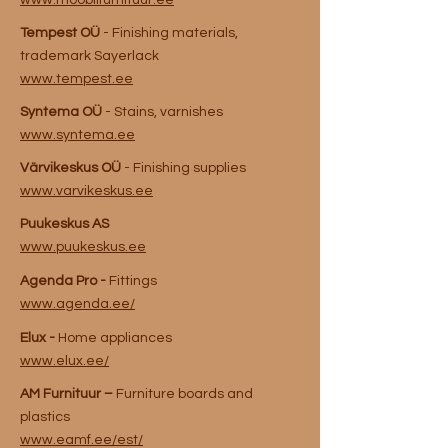
www.mooblifurnituur.ee
Tempest OÜ
- Finishing materials,
trademark Sayerlack
www.tempest.ee
Syntema OÜ
- Stains, varnishes
www.syntema.ee
Värvikeskus
OÜ
- Finishing supplies
www.varvikeskus.ee
Puukeskus
AS
www.puukeskus.ee
Agenda Pro -
Fittings
www.agenda.ee/
Elux -
Home appliances
www.
elux.ee/
AM Furnituur –
Furniture boards and
plastics
www.eamf.ee/est/